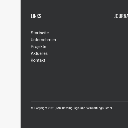
LINKS
JOURN
Startseite
Vogthof:
Unternehmen
Juli 28,
Projekte
Stadtqua
Aktuelles
Kontakt
Novembe
Vogthof:
Juni 15,
© Copyright 2021, MK Beteiligungs und Verwaltungs GmbH